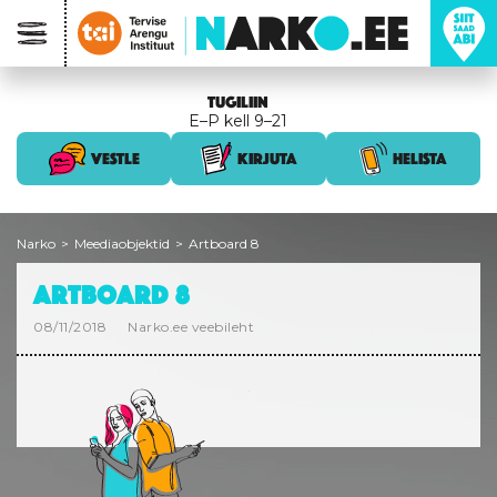
TUGILIIN
E–P kell 9–21
VESTLE
KIRJUTA
HELISTA
Narko
>
Meediaobjektid
>
Artboard 8
ARTBOARD 8
08/11/2018
Narko.ee veebileht