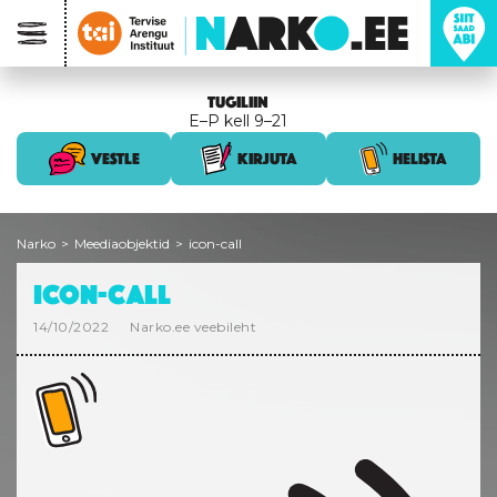
TUGILIIN
E–P kell 9–21
VESTLE
KIRJUTA
HELISTA
Narko
>
Meediaobjektid
>
icon-call
ICON-CALL
14/10/2022
Narko.ee veebileht