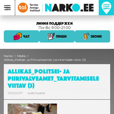
ЛИНИЯ ПОДДЕРЖКИ
Пн–Вс 9:00–21:00
ЧАТ
ПИШИ
ЗВОНИ
Narko
>
Media
>
Allikas_Politsei- ja Piirivalveamet_tarvitamisele viitav (3)
ALLIKAS_POLITSEI- JA
PIIRIVALVEAMET_TARVITAMISELE
VIITAV (3)
11/12/2017
webmaster