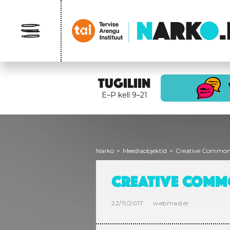
TUGILIIN
E–P kell 9–21
Narko
>
Meediaobjektid
>
Creative Common
CREATIVE COMM
22/11/2017
webmaster