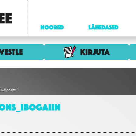
NOORED
LÄHEDASED
VESTLE
KIRJUTA
s_ibogaiin
ONS_IBOGAIIN