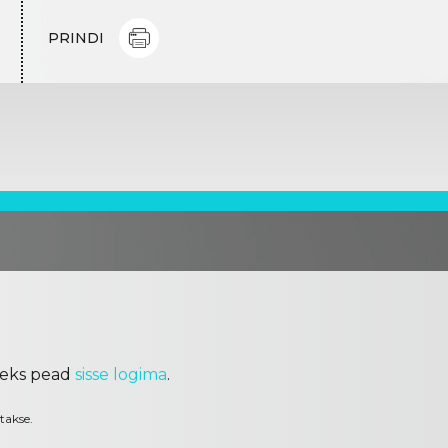
PRINDI
seks pead
sisse logima
.
takse.