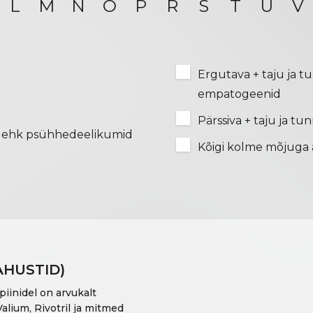
L
M
N
O
P
R
S
T
U
V
Ergutava + taju ja 
empatogeenid
Pärssiva + taju ja tu
d ehk psühhedeelikumid
Kõigi kolme mõjuga 
AHUSTID)
piinidel on arvukalt
alium, Rivotril ja mitmed