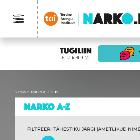
TUGILIIN
E–P kell 9–21
Narko
>
Narko A-Z
>
b
NARKO A-Z
FILTREERI TÄHESTIKU JÄRGI (AMETLIKUD NIME