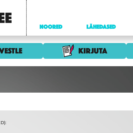
NOORED
LÄHEDASED
VESTLE
KIRJUTA
D):