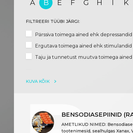
A
B
E
F
G
H
I
K
FILTREERI TÜÜBI JÄRGI:
Pärssiva toimega ained ehk depressandid
Ergutava toimega ained ehk stimulandid
Taju ja tunnetust muutva toimega aine
KUVA KÕIK
BENSODIASEPIINID (R
AMETLIKUD NIMED
: Bensodiase
tootenimesid, sealhulgas Xanax, V