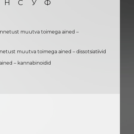
Н
С
У
Ф
tunnetust muutva toimega ained –
nnetust muutva toimega ained – dissotsiatiivid
ained – kannabinoidid