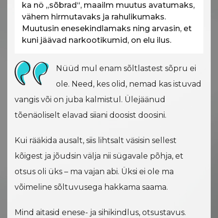
ka nö „sõbrad“, maailm muutus avatumaks,
vähem hirmutavaks ja rahulikumaks.
Muutusin enesekindlamaks ning arvasin, et
kuni jäävad narkootikumid, on elu ilus.
Nüüd mul enam sõltlastest sõpru ei
ole. Need, kes olid, nemad kas istuvad
vangis või on juba kalmistul. Ülejäänud
tõenäoliselt elavad siiani doosist doosini.
Kui rääkida ausalt, siis lihtsalt väsisin sellest
kõigest ja jõudsin välja nii sügavale põhja, et
otsus oli üks – ma vajan abi. Üksi ei ole ma
võimeline sõltuvusega hakkama saama.
Mind aitasid enese- ja sihikindlus, otsustavus.