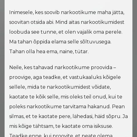
Inimesele, kes soovib narkootikume maha jätta,
soovitan otsida abi. Mind aitas narkootikumidest
loobuda see tunne, et olen vajalik oma perele.
Ma tahan õppida elama selle sõltuvusega.
Tahan olla hea ema, naine, tütar.
Neile, kes tahavad narkootikume proovida –
proovige, aga teadke, et vastukaaluks kõigele
sellele, mida te narkootikumidest võidate,
kaotate te kõik selle, mis oleks teil onud, kui te
poleks narkootikume tarvitama hakanud. Pean
silmas, et te kaotate pere, lähedasi, häid sõpru. Ja
mis kõige tähtsam, te kaotate oma isiksuse.
Teadke enne, kui proovite, et peate olema