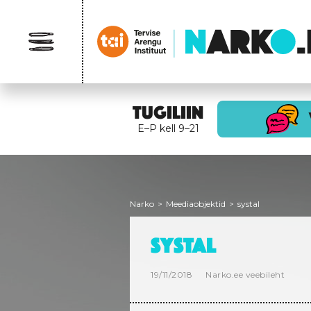
TUGILIIN
E–P kell 9–21
Narko
>
Meediaobjektid
>
systal
SYSTAL
19/11/2018
Narko.ee veebileht