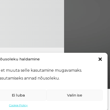
õusoleku haldamine
d, et muuta selle kasutamine mugavamaks.
te kasutamiseks annad nõusoleku.
Ei luba
Valin ise
Cookie Policy