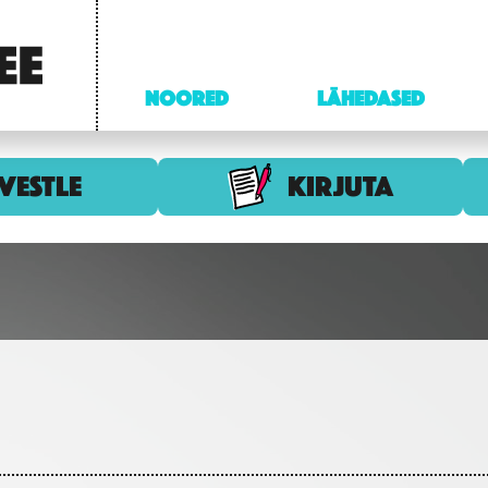
NOORED
LÄHEDASED
VESTLE
KIRJUTA