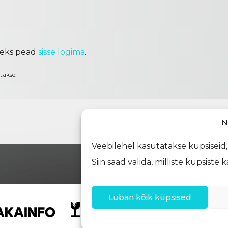
seks pead
sisse logima
.
takse.
N
Veebilehel kasutatakse küpsisei
Siin saad valida, milliste küpsis
Luban kõik küpsised